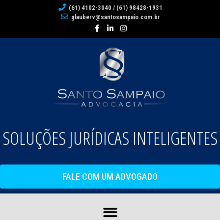
(61) 4102-3040 / (61) 98428-1931
glauberv@santosampaio.com.br
SOLUÇÕES JURÍDICAS INTELIGENTES
FALE COM UM ADVOGADO