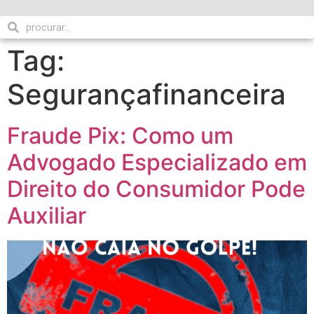
Tag:
Segurançafinanceira
Fraude Pix: Como um
Advogado Especializado em
Direito do Consumidor Pode
Auxiliar