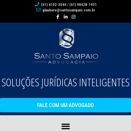
(61) 4102-3040 / (61) 98428-1931
glauberv@santosampaio.com.br
SOLUÇÕES JURÍDICAS INTELIGENTES
FALE COM UM ADVOGADO