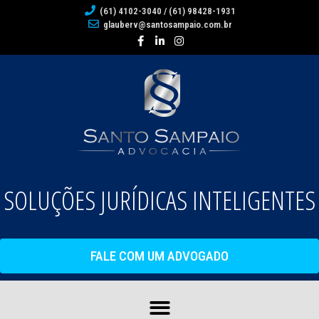
(61) 4102-3040 / (61) 98428-1931
glauberv@santosampaio.com.br
SOLUÇÕES JURÍDICAS INTELIGENTES
FALE COM UM ADVOGADO