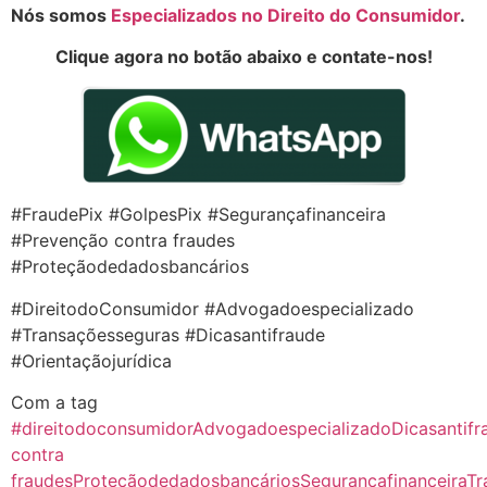
Nós somos
Especializados no Direito do Consumidor
.
Clique agora no botão abaixo e contate-nos!
#FraudePix #GolpesPix #Segurançafinanceira
#Prevenção contra fraudes
#Proteçãodedadosbancários
#DireitodoConsumidor #Advogadoespecializado
#Transaçõesseguras #Dicasantifraude
#Orientaçãojurídica
Com a tag
#direitodoconsumidor
Advogadoespecializado
Dicasantifr
contra
fraudes
Proteçãodedadosbancários
Segurançafinanceira
Tr