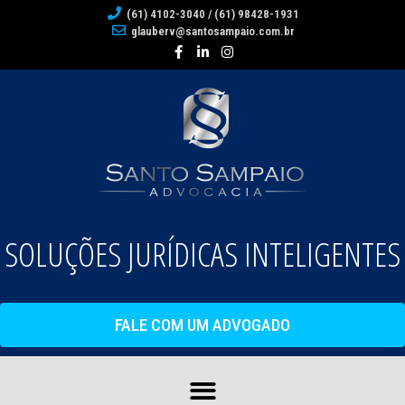
(61) 4102-3040 / (61) 98428-1931
glauberv@santosampaio.com.br
SOLUÇÕES JURÍDICAS INTELIGENTES
FALE COM UM ADVOGADO