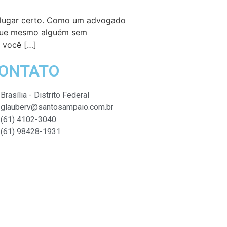
o lugar certo. Como um advogado
a que mesmo alguém sem
 você […]
ONTATO
Brasília - Distrito Federal
glauberv@santosampaio.com.br
(61) 4102-3040
(61) 98428-1931