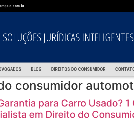
ampaio.com.br
SOLUÇÕES JURÍDICAS INTELIGENTES
DVOGADOS
BLOG
DIREITOS DO CONSUMIDOR
CONTAT
 do consumidor automot
Garantia para Carro Usado? 1
alista em Direito do Consumi