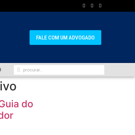
FALE COM UM ADVOGADO
O
ivo
 Guia do
dor