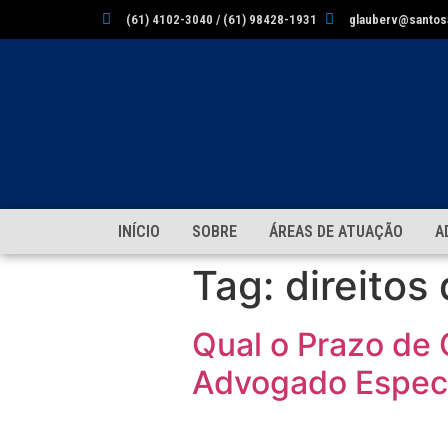
(61) 4102-3040 / (61) 98428-1931
glauberv@santos
INÍCIO
SOBRE
ÁREAS DE ATUAÇÃO
A
Tag:
direitos
Qual o Prazo de 
Advogado Especi